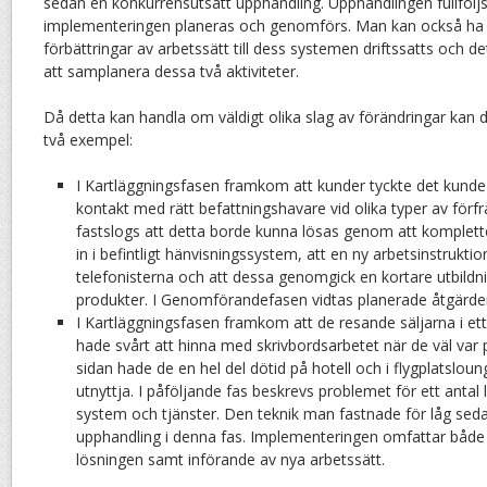
sedan en konkurrensutsatt upphandling. Upphandlingen fullfölj
implementeringen planeras och genomförs. Man kan också ha 
förbättringar av arbetssätt till dess systemen driftssatts och d
att samplanera dessa två aktiviteter.
Då detta kan handla om väldigt olika slag av förändringar kan 
två exempel:
I Kartläggningsfasen framkom att kunder tyckte det kunde
kontakt med rätt befattningshavare vid olika typer av förf
fastslogs att detta borde kunna lösas genom att komplett
in i befintligt hänvisningssystem, att en ny arbetsinstrukti
telefonisterna och att dessa genomgick en kortare utbild
produkter. I Genomförandefasen vidtas planerade åtgärde
I Kartläggningsfasen framkom att de resande säljarna i ett 
hade svårt att hinna med skrivbordsarbetet när de väl va
sidan hade de en hel del dötid på hotell och i flygplatslo
utnyttja. I påföljande fas beskrevs problemet för ett antal
system och tjänster. Den teknik man fastnade för låg sedan
upphandling i denna fas. Implementeringen omfattar både t
lösningen samt införande av nya arbetssätt.