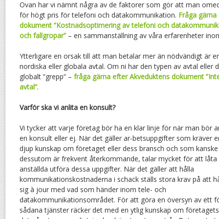
Ovan har vi nämnt några av de faktorer som gör att man omedv
för högt pris för telefoni och datakommunikation.
Fråga gärna 
dokument
”Kostnadsoptimering av telefoni och datakommunika
och fallgropar”
– en sammanställning av våra erfarenheter ino
Ytterligare en orsak till att man betalar mer än nödvändigt är 
nordiska eller globala avtal. Om ni har den typen av avtal eller d
globalt ”grepp” –
fråga gärna efter Akveduktens dokument ”Inte
avtal”
.
Varför ska vi anlita en konsult?
Vi tycker att varje företag bör ha en klar linje för när man bör a
en konsult eller ej. När det gäller ar-betsuppgifter som kräver e
djup kunskap om företaget eller dess bransch och som kanske
dessutom är frekvent återkommande, talar mycket för att låta
anställda utföra dessa uppgifter. När det gäller att hålla
kommunikationskostnaderna i schack ställs stora krav på att hå
sig à jour med vad som händer inom tele- och
datakommunikationsområdet. För att göra en översyn av ett fö
sådana tjänster räcker det med en ytlig kunskap om företage