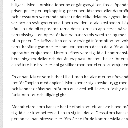
billigast. Med kombinationer av engångsavgifter, fasta löpand
priser, priser per uppkoppling, priser per tidsenhet eller datam
och dessutom varierande priser under olika delar av dygnet, in
var och en svårigheterna att beräkna den totala kostnaden. Lä
därtill att de olika parametrarna dessutom ska appliceras på va
samtalsslag – en operatör kan ha hundratals samtalsslag med
olika priser. Det krävs alltså en stor mängd information om vo
samt beräkningsmodeller som kan hantera dessa data för att 
operatörs erbjudande. Normalt finns vare sig tid att sammanstäl
beräkningsmodeller och det är knappast lönsamt heller för enst
alltså inte hur bra eller dåliga villkor man har eller blivit erbjuden
En annan faktor som bidrar till att man betalar mer än nödvän
jämför ”äpplen med äpplen”. Man känner sig kanske trygg med 
och känner osäkerhet inför om ett eventuellt leverantörsbyte
funktionalitet och tillgänglighet.
Medarbetare som kanske har telefoni som ett ansvar bland må
sig tid eller kompetens att sätta sig in i detta. Dessutom kanske
person saknar intresse eller förståelse för de kommersiella aspe