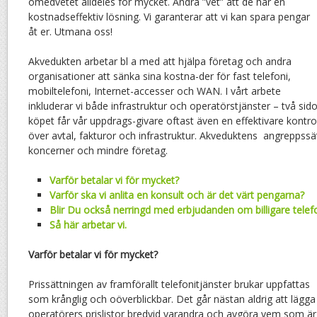
omedvetet alldeles för mycket. Andra ”vet” att de har en
kostnadseffektiv lösning. Vi garanterar att vi kan spara pengar
åt er. Utmana oss!
Akvedukten arbetar bl a med att hjälpa företag och andra
organisationer att sänka sina kostna-der för fast telefoni,
mobiltelefoni, Internet-accesser och WAN. I vårt arbete
inkluderar vi både infrastruktur och operatörstjänster – två s
köpet får vår uppdrags-givare oftast även en effektivare kontrol
över avtal, fakturor och infrastruktur. Akveduktens angreppssä
koncerner och mindre företag.
Varför betalar vi för mycket?
Varför ska vi anlita en konsult och är det värt pengarna?
Blir Du också nerringd med erbjudanden om billigare telef
Så här arbetar vi.
Varför betalar vi för mycket?
Prissättningen av framförallt telefonitjänster brukar uppfattas
som krånglig och oöverblickbar. Det går nästan aldrig att lägga
operatörers prislistor bredvid varandra och avgöra vem som är