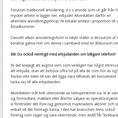
Förutom traditionell arvodering, d v s arvode som ut-går från h
mycket arbete vi lägger ner, erbjuder Akvedukten därför en
alternativ arvoderingsprincip: Ni betalar endast i proportion til
åstadkommer.
Oavsett vilken arvoderingsform ni väljer ställer vi dessutom ut
berättar gärna mer om denna i samband med en diskussion om 
Blir Du också nerringd med erbjudanden om billigare telefoni?
Är det knepigt att avgöra vem som verkligen har något intress
att erbjuda, utan att behöva offra tid på alla de som hör av sig
Räcker inte tiden till kan det ligga nära tillhands att konsekvent
tacka nej till alla erbjudanden.
Akvedukten står helt oberoende av teleoperatörer-na. Vi är var
sig förmedlare, mäklare eller återför-säljare av operatörstjänst
vi företräder ditt före-tag gentemot marknadens aktörer och s
enbart till ditt företags bästa. I den här branschen finns också
företag som säger sig vara oberoende, men ändå får ”kickback